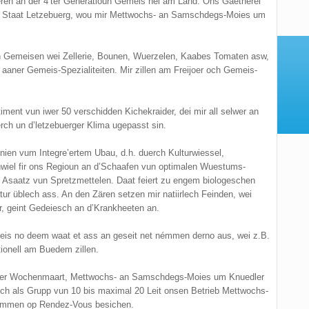
eren an der 4’ter Generatioun Gemeis hei am Land. Ons Gaetnerei
der Staat Letzebuerg, wou mir Mettwochs- an Samschdegs-Moies um
hen Gemeisen wei Zellerie, Bounen, Wuerzelen, Kaabes Tomaten asw,
l aaner Gemeis-Spezialiteiten. Mir zillen am Freijoer och Gemeis-
iment vun iwer 50 verschidden Kichekraider, dei mir all selwer an
erch un d’letzebuerger Klima ugepasst sin.
inien vum Integre’ertem Ubau, d.h. duerch Kulturwiessel,
nwiel fir ons Regioun an d’Schaafen vun optimalen Wuestums-
Asaatz vun Spretzmettelen. Daat feiert zu engem biologeschen
tur üblech ass. An den Zären setzen mir natiirlech Feinden, wei
r, geint Gedeiesch an d’Krankheeten an.
is no deem waat et ass an geseit net némmen derno aus, wei z.B.
tionell am Buedem zillen.
ater Wochenmaart, Mettwochs- an Samschdegs-Moies um Knuedler
 och als Grupp vun 10 bis maximal 20 Leit onsen Betrieb Mettwochs-
nömmen op Rendez-Vous besichen.